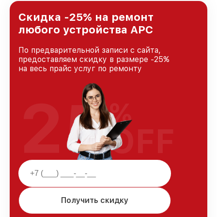
лучшим сервисным центром APC в городе
Нижнем Новгороде, постоянно повышая
Скидка -25% на ремонт
уровень доверия и лояльности наших
любого устройства APC
клиентов.
По предварительной записи с сайта,
предоставляем скидку в размере -25%
на весь прайс услуг по ремонту
25
%
OFF
Получить скидку